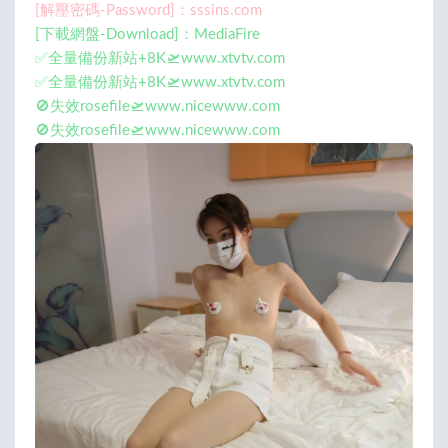
[解壓密碼-Password]：sssins.com
[下載網盤-Download]：MediaFire
✅全量備份新站+8K🛫www.xtvtv.com
✅全量備份新站+8K🛫www.xtvtv.com
🚫失效rosefile🛫www.nicewww.com
🚫失效rosefile🛫www.nicewww.com