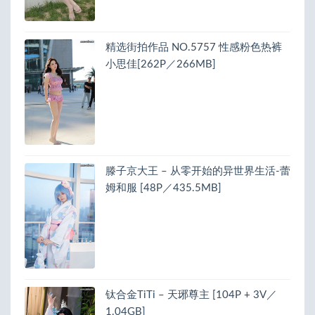
精选街拍作品 NO.5757 性感粉色热裤
小思佳[262P／266MB]
滕子京大王 – 从零开始的异世界生活-蕾
姆和服 [48P／435.5MB]
钛合金TiTi – 天琊尊主 [104P + 3V／
1.04GB]