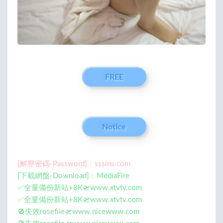
FREE
Notice
[解壓密碼-Password]：sssins.com
[下載網盤-Download]：MediaFire
✅全量備份新站+8K🛫www.xtvtv.com
✅全量備份新站+8K🛫www.xtvtv.com
🚫失效rosefile🛫www.nicewww.com