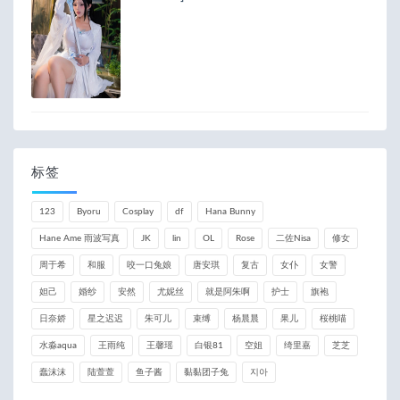
标签
123
Byoru
Cosplay
df
Hana Bunny
Hane Ame 雨波写真
JK
lin
OL
Rose
二佐Nisa
修女
周于希
和服
咬一口兔娘
唐安琪
复古
女仆
女警
妲己
婚纱
安然
尤妮丝
就是阿朱啊
护士
旗袍
日奈娇
星之迟迟
朱可儿
束缚
杨晨晨
果儿
桜桃喵
水淼aqua
王雨纯
王馨瑶
白银81
空姐
绮里嘉
芝芝
蠢沫沫
陆萱萱
鱼子酱
黏黏团子兔
지아