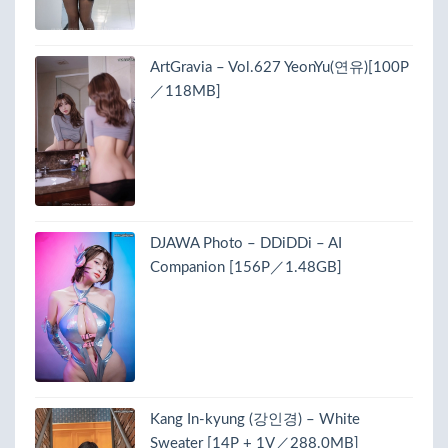
ArtGravia – Vol.627 YeonYu(연유)[100P
／118MB]
DJAWA Photo – DDiDDi – AI
Companion [156P／1.48GB]
Kang In-kyung (강인경) – White
Sweater [14P + 1V／288.0MB]