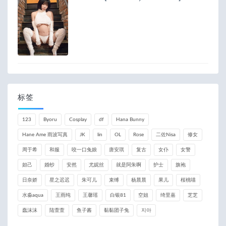
标签
123
Byoru
Cosplay
df
Hana Bunny
Hane Ame 雨波写真
JK
lin
OL
Rose
二佐Nisa
修女
周于希
和服
咬一口兔娘
唐安琪
复古
女仆
女警
妲己
婚纱
安然
尤妮丝
就是阿朱啊
护士
旗袍
日奈娇
星之迟迟
朱可儿
束缚
杨晨晨
果儿
桜桃喵
水淼aqua
王雨纯
王馨瑶
白银81
空姐
绮里嘉
芝芝
蠢沫沫
陆萱萱
鱼子酱
黏黏团子兔
지아