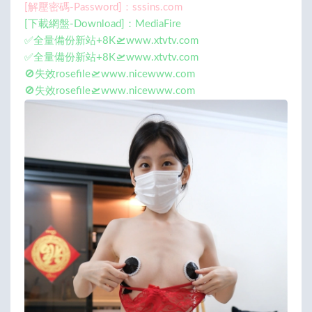
[解壓密碼-Password]：sssins.com
[下載網盤-Download]：MediaFire
✅全量備份新站+8K🛫www.xtvtv.com
✅全量備份新站+8K🛫www.xtvtv.com
🚫失效rosefile🛫www.nicewww.com
🚫失效rosefile🛫www.nicewww.com