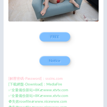
FREE
Notice
[解壓密碼-Password]：sssins.com
[下載網盤-Download]：MediaFire
✅全量備份新站+8K🛫www.xtvtv.com
✅全量備份新站+8K🛫www.xtvtv.com
🚫失效rosefile🛫www.nicewww.com