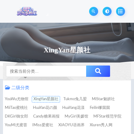
XingYan星颜社
Notice
二级分类
YouWu尤物馆
XingYan星颜社
Tukmo兔几盟
MiStar魅妍社
MiiTao蜜桃社
HuaYan花の颜
HuaYang花漾
Feilin嗲囡囡
DKGirl御女郎
Candy糖果画报
MyGirl美媛馆
MFStar模范学院
YouMi尤蜜荟
IMiss爱蜜社
XIAOYU语画界
Xiuren秀人网