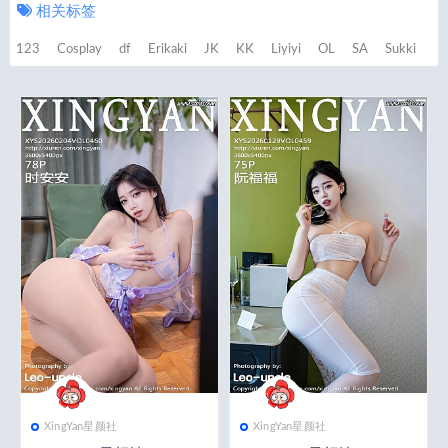
相关标签
123
Cosplay
df
Erikaki
JK
KK
Liyiyi
OL
SA
Sukki
XingYan星颜社
XingYan星颜社