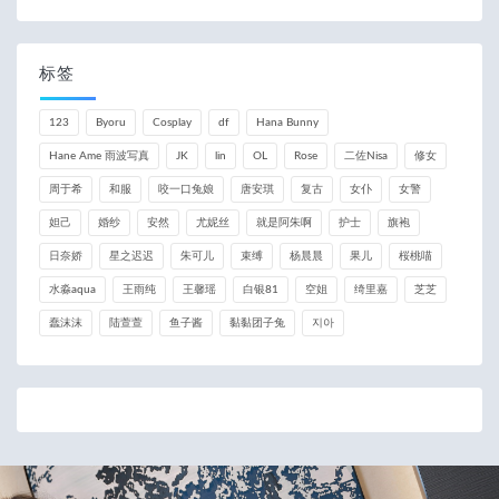
标签
123
Byoru
Cosplay
df
Hana Bunny
Hane Ame 雨波写真
JK
lin
OL
Rose
二佐Nisa
修女
周于希
和服
咬一口兔娘
唐安琪
复古
女仆
女警
妲己
婚纱
安然
尤妮丝
就是阿朱啊
护士
旗袍
日奈娇
星之迟迟
朱可儿
束缚
杨晨晨
果儿
桜桃喵
水淼aqua
王雨纯
王馨瑶
白银81
空姐
绮里嘉
芝芝
蠢沫沫
陆萱萱
鱼子酱
黏黏团子兔
지아