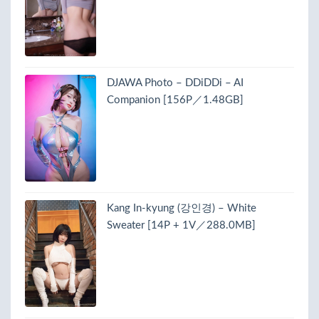
DJAWA Photo – DDiDDi – AI
Companion [156P／1.48GB]
Kang In-kyung (강인경) – White
Sweater [14P + 1V／288.0MB]