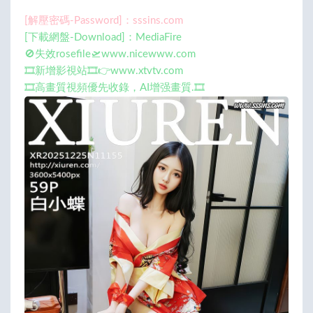
[解壓密碼-Password]：sssins.com
[下載網盤-Download]：MediaFire
🚫失效rosefile🛫www.nicewww.com
🎞️新增影視站🎞️👉www.xtvtv.com
🎞️高畫質視頻優先收錄，AI增强畫質.🎞️