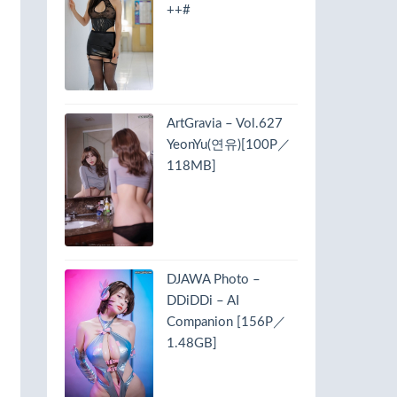
++#
ArtGravia – Vol.627
YeonYu(연유)[100P／
118MB]
DJAWA Photo –
DDiDDi – AI
Companion [156P／
1.48GB]