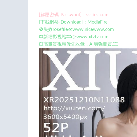
[解壓密碼-Password]：sssins.com
[下載網盤-Download]：MediaFire
🚫失效rosefile🛫www.nicewww.com
🎞️新增影視站🎞️👉www.xtvtv.com
🎞️高畫質視頻優先收錄，AI增强畫質.🎞️