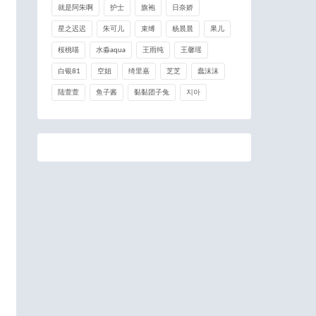
就是阿朱啊
护士
旗袍
日奈娇
星之迟迟
朱可儿
束缚
杨晨晨
果儿
桜桃喵
水淼aqua
王雨纯
王馨瑶
白银81
空姐
绮里嘉
芝芝
蠢沫沫
陆萱萱
鱼子酱
黏黏团子兔
지아