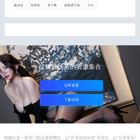
蠢沫沫
陆萱萱
鱼子酱
黏黏团子兔
지아
提供最优质的资源集合
立即查看
了解详情
呦糖社是一家专门精品素材网站，以“共享创造价值”为理念，以“分享快乐”