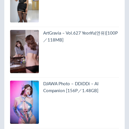
ArtGravia – Vol.627 YeonYu(연유)[100P
／118MB]
DJAWA Photo – DDiDDi – AI
Companion [156P／1.48GB]