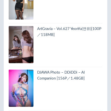
ArtGravia – Vol.627 YeonYu(연유)[100P
／118MB]
DJAWA Photo – DDiDDi – AI
Companion [156P／1.48GB]