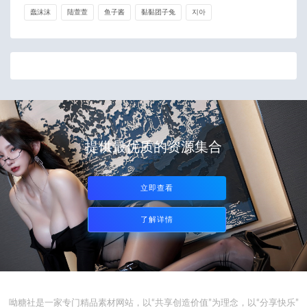
蠢沫沫
陆萱萱
鱼子酱
黏黏团子兔
지아
提供最优质的资源集合
立即查看
了解详情
呦糖社是一家专门精品素材网站，以“共享创造价值”为理念，以“分享快乐”