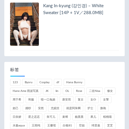
Kang In-kyung (강인경) – White
Sweater [14P + 1V／288.0MB]
标签
123
Byoru
Cosplay
df
Hana Bunny
Hane Ame 雨波写真
JK
lin
OL
Rose
二佐Nisa
修女
周于希
和服
咬一口兔娘
唐安琪
复古
女仆
女警
妲己
婚纱
安然
尤妮丝
就是阿朱啊
护士
旗袍
日奈娇
星之迟迟
朱可儿
束缚
杨晨晨
果儿
桜桃喵
水淼aqua
王雨纯
王馨瑶
白银81
空姐
绮里嘉
芝芝