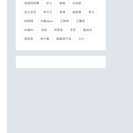
就是阿朱啊
护士
旗袍
日奈娇
星之迟迟
朱可儿
束缚
杨晨晨
果儿
桜桃喵
水淼aqua
王雨纯
王馨瑶
白银81
空姐
绮里嘉
芝芝
蠢沫沫
陆萱萱
鱼子酱
黏黏团子兔
지아