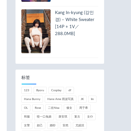
Kang In-kyung (강인
경) – White Sweater
[14P + 1V／
288.0MB]
标签
123
Byoru
Cosplay
df
Hana Bunny
Hane Ame 雨波写真
JK
lin
OL
Rose
二佐Nisa
修女
周于希
和服
咬一口兔娘
唐安琪
复古
女仆
女警
妲己
婚纱
安然
尤妮丝