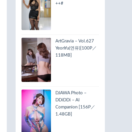
++#
ArtGravia – Vol.627
YeonYu(연유)[100P／
118MB]
DJAWA Photo –
DDiDDi – AI
Companion [156P／
1.48GB]