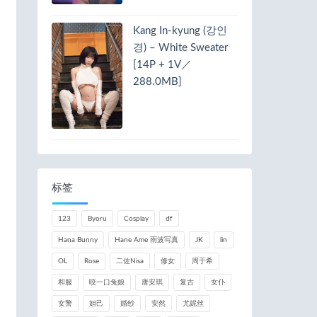
Kang In-kyung (강인
경) – White Sweater
[14P + 1V／
288.0MB]
标签
123
Byoru
Cosplay
df
Hana Bunny
Hane Ame 雨波写真
JK
lin
OL
Rose
二佐Nisa
修女
周于希
和服
咬一口兔娘
唐安琪
复古
女仆
女警
妲己
婚纱
安然
尤妮丝