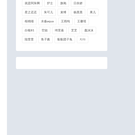
就是阿朱啊
护士
旗袍
日奈娇
星之迟迟
朱可儿
束缚
杨晨晨
果儿
桜桃喵
水淼aqua
王雨纯
王馨瑶
白银81
空姐
绮里嘉
芝芝
蠢沫沫
陆萱萱
鱼子酱
黏黏团子兔
지아