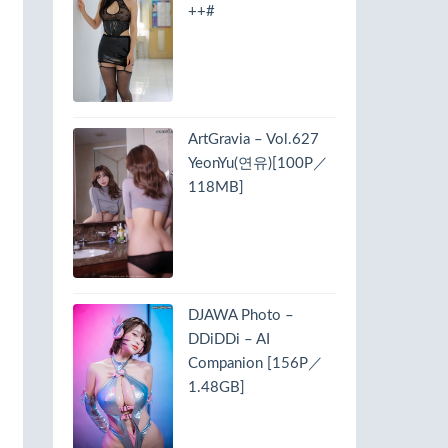
++#
ArtGravia – Vol.627
YeonYu(연유)[100P／
118MB]
DJAWA Photo –
DDiDDi – AI
Companion [156P／
1.48GB]