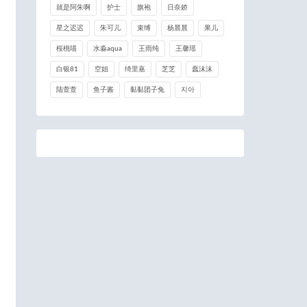
就是阿朱啊
护士
旗袍
日奈娇
星之迟迟
朱可儿
束缚
杨晨晨
果儿
桜桃喵
水淼aqua
王雨纯
王馨瑶
白银81
空姐
绮里嘉
芝芝
蠢沫沫
陆萱萱
鱼子酱
黏黏团子兔
지아