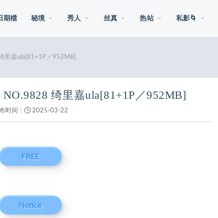
日期檔
秘境
秀人
丝真
热站
私影🌀
8 绮里嘉ula[81+1P／952MB]
6 NO.9828 绮里嘉ula[81+1P／952MB]
布时间：
2025-03-22
FREE
Notice