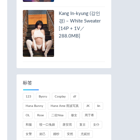
Kang In-kyung (강인
경) – White Sweater
[14P + 1V／
288.0MB]
标签
123
Byoru
Cosplay
df
Hana Bunny
Hane Ame 雨波写真
JK
lin
OL
Rose
二佐Nisa
修女
周于希
和服
咬一口兔娘
唐安琪
复古
女仆
女警
妲己
婚纱
安然
尤妮丝