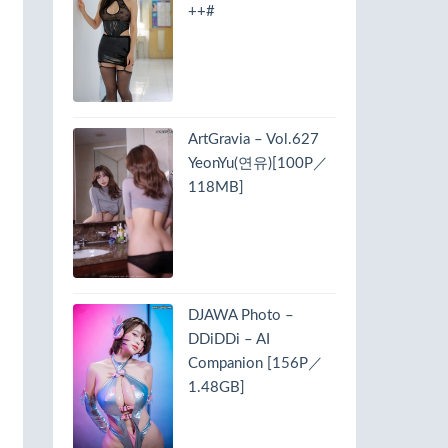
++#
ArtGravia – Vol.627
YeonYu(연유)[100P／
118MB]
DJAWA Photo –
DDiDDi – AI
Companion [156P／
1.48GB]