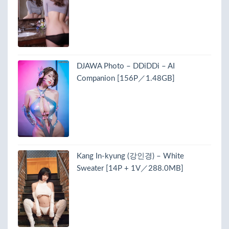
DJAWA Photo – DDiDDi – AI
Companion [156P／1.48GB]
Kang In-kyung (강인경) – White
Sweater [14P + 1V／288.0MB]