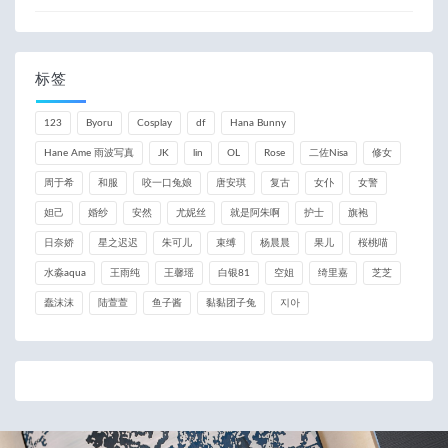
标签
123
Byoru
Cosplay
df
Hana Bunny
Hane Ame 雨波写真
JK
lin
OL
Rose
二佐Nisa
修女
周于希
和服
咬一口兔娘
唐安琪
复古
女仆
女警
妲己
婚纱
安然
尤妮丝
就是阿朱啊
护士
旗袍
日奈娇
星之迟迟
朱可儿
束缚
杨晨晨
果儿
桜桃喵
水淼aqua
王雨纯
王馨瑶
白银81
空姐
绮里嘉
芝芝
蠢沫沫
陆萱萱
鱼子酱
黏黏团子兔
지아