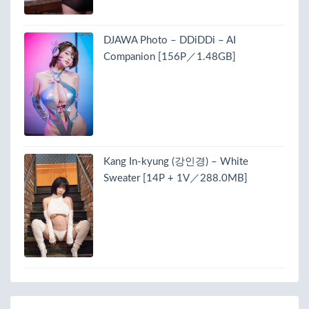
DJAWA Photo – DDiDDi – AI
Companion [156P／1.48GB]
Kang In-kyung (강인경) – White
Sweater [14P + 1V／288.0MB]