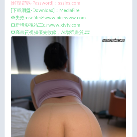
[解壓密碼-Password]：sssins.com
[下載網盤-Download]：MediaFire
🚫失效rosefile🛫www.nicewww.com
🎞️新增影視站🎞️👉www.xtvtv.com
🎞️高畫質視頻優先收錄，AI增强畫質.🎞️