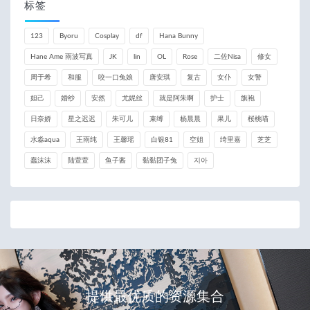
标签
123
Byoru
Cosplay
df
Hana Bunny
Hane Ame 雨波写真
JK
lin
OL
Rose
二佐Nisa
修女
周于希
和服
咬一口兔娘
唐安琪
复古
女仆
女警
妲己
婚纱
安然
尤妮丝
就是阿朱啊
护士
旗袍
日奈娇
星之迟迟
朱可儿
束缚
杨晨晨
果儿
桜桃喵
水淼aqua
王雨纯
王馨瑶
白银81
空姐
绮里嘉
芝芝
蠢沫沫
陆萱萱
鱼子酱
黏黏团子兔
지아
提供最优质的资源集合