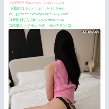
[解壓密碼-Password]：sssins.com
[下載網盤-Download]：MediaFire
🚫失效rosefile🛫www.nicewww.com
🎞️新增影視站🎞️👉www.xtvtv.com
🎞️高畫質視頻優先收錄，AI增强畫質.🎞️