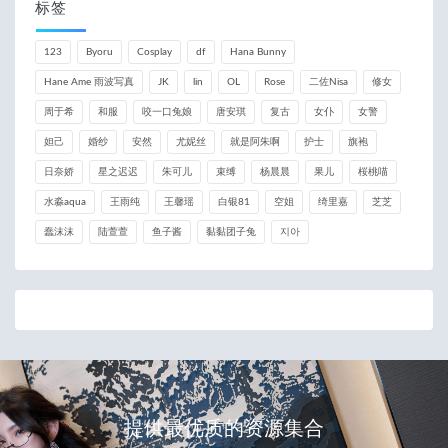
标签
123
Byoru
Cosplay
df
Hana Bunny
Hane Ame 雨波写真
JK
lin
OL
Rose
二佐Nisa
修女
周于希
和服
咬一口兔娘
唐安琪
复古
女仆
女警
妲己
婚纱
安然
尤妮丝
就是阿朱啊
护士
旗袍
日奈娇
星之迟迟
朱可儿
束缚
杨晨晨
果儿
桜桃喵
水淼aqua
王雨纯
王馨瑶
白银81
空姐
绮里嘉
芝芝
蠢沫沫
陆萱萱
鱼子酱
黏黏团子兔
지아
提供最优质的资源集合