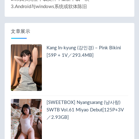
3.Android与windows系统或软体陈旧
文章展示
Kang In-kyung (강인경) – Pink Bikini
[59P + 1V／293.4MB]
[SWEETBOX] Nyangsarang (냥사랑)
SWTB Vol.61 Miyao Debut[125P+3V
／2.93GB]