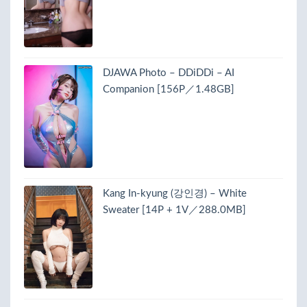
DJAWA Photo – DDiDDi – AI
Companion [156P／1.48GB]
Kang In-kyung (강인경) – White
Sweater [14P + 1V／288.0MB]