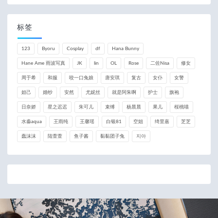
标签
123
Byoru
Cosplay
df
Hana Bunny
Hane Ame 雨波写真
JK
lin
OL
Rose
二佐Nisa
修女
周于希
和服
咬一口兔娘
唐安琪
复古
女仆
女警
妲己
婚纱
安然
尤妮丝
就是阿朱啊
护士
旗袍
日奈娇
星之迟迟
朱可儿
束缚
杨晨晨
果儿
桜桃喵
水淼aqua
王雨纯
王馨瑶
白银81
空姐
绮里嘉
芝芝
蠢沫沫
陆萱萱
鱼子酱
黏黏团子兔
지아