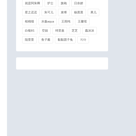
就是阿朱啊
护士
旗袍
日奈娇
星之迟迟
朱可儿
束缚
杨晨晨
果儿
桜桃喵
水淼aqua
王雨纯
王馨瑶
白银81
空姐
绮里嘉
芝芝
蠢沫沫
陆萱萱
鱼子酱
黏黏团子兔
지아