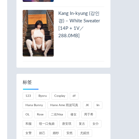
Kang In-kyung (강인
경) – White Sweater
[14P + 1V／
288.0MB]
标签
123
Byoru
Cosplay
df
Hana Bunny
Hane Ame 雨波写真
JK
lin
OL
Rose
二佐Nisa
修女
周于希
和服
咬一口兔娘
唐安琪
复古
女仆
女警
妲己
婚纱
安然
尤妮丝