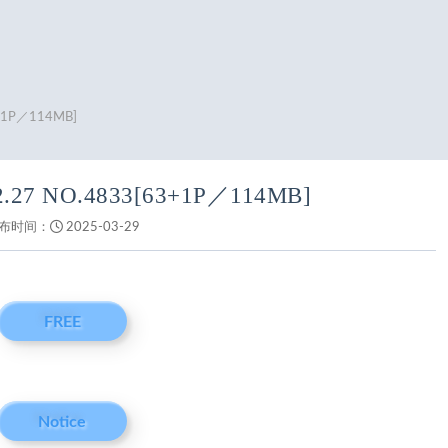
3+1P／114MB]
.27 NO.4833[63+1P／114MB]
布时间：
2025-03-29
FREE
Notice