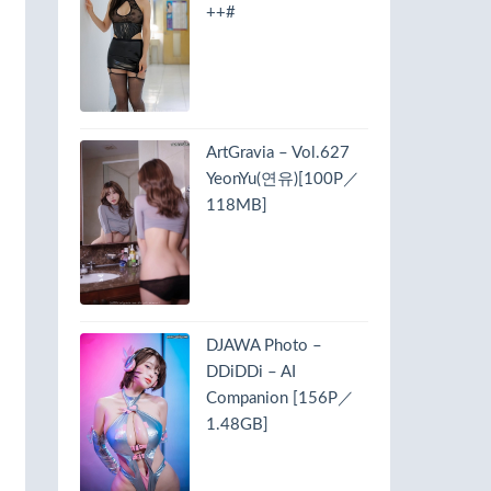
++#
ArtGravia – Vol.627
YeonYu(연유)[100P／
118MB]
DJAWA Photo –
DDiDDi – AI
Companion [156P／
1.48GB]