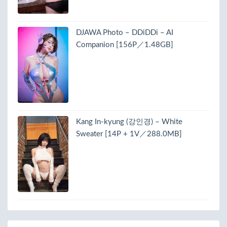
DJAWA Photo – DDiDDi – AI
Companion [156P／1.48GB]
Kang In-kyung (강인경) – White
Sweater [14P + 1V／288.0MB]