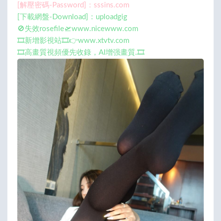
[解壓密碼-Password]：sssins.com
[下載網盤-Download]：uploadgig
🚫失效rosefile🛫www.nicewww.com
🎞️新增影視站🎞️👉www.xtvtv.com
🎞️高畫質視頻優先收錄，AI增强畫質.🎞️