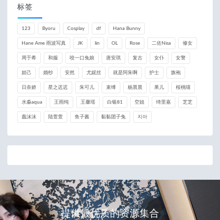
标签
123
Byoru
Cosplay
df
Hana Bunny
Hane Ame 雨波写真
JK
lin
OL
Rose
二佐Nisa
修女
周于希
和服
咬一口兔娘
唐安琪
复古
女仆
女警
妲己
婚纱
安然
尤妮丝
就是阿朱啊
护士
旗袍
日奈娇
星之迟迟
朱可儿
束缚
杨晨晨
果儿
桜桃喵
水淼aqua
王雨纯
王馨瑶
白银81
空姐
绮里嘉
芝芝
蠢沫沫
陆萱萱
鱼子酱
黏黏团子兔
지아
提供最优质的资源集合