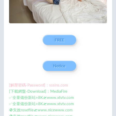
FREE
Notice
[解壓密碼-Password]：sssins.com
[下載網盤-Download]：MediaFire
✅全量備份新站+8K🛫www.xtvtv.com
✅全量備份新站+8K🛫www.xtvtv.com
🚫失效rosefile🛫www.nicewww.com