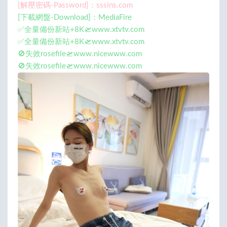
[解壓密碼-Password]：sssins.com
[下載網盤-Download]：MediaFire
✅全量備份新站+8K🛫www.xtvtv.com
✅全量備份新站+8K🛫www.xtvtv.com
🚫失效rosefile🛫www.nicewww.com
🚫失效rosefile🛫www.nicewww.com