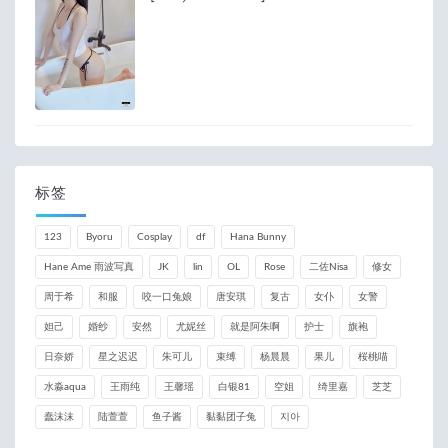
标签
123
Byoru
Cosplay
df
Hana Bunny
Hane Ame 雨波写真
JK
lin
OL
Rose
二佐Nisa
修女
周于希
和服
咬一口兔娘
唐安琪
复古
女仆
女警
妲己
婚纱
安然
尤妮丝
就是阿朱啊
护士
旗袍
日奈娇
星之迟迟
朱可儿
束缚
杨晨晨
果儿
桜桃喵
水淼aqua
王雨纯
王馨瑶
白银81
空姐
绮里嘉
芝芝
蠢沫沫
陆萱萱
鱼子酱
黏黏团子兔
지아