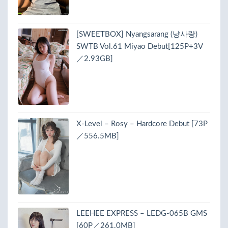
[SWEETBOX] Nyangsarang (냥사랑)
SWTB Vol.61 Miyao Debut[125P+3V
／2.93GB]
X-Level – Rosy – Hardcore Debut [73P
／556.5MB]
LEEHEE EXPRESS – LEDG-065B GMS
[60P／261.0MB]