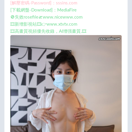
[解壓密碼-Password]：sssins.com
[下載網盤-Download]：MediaFire
🚫失效rosefile🛫www.nicewww.com
🎞️新增影視站🎞️👉www.xtvtv.com
🎞️高畫質視頻優先收錄，AI增强畫質.🎞️