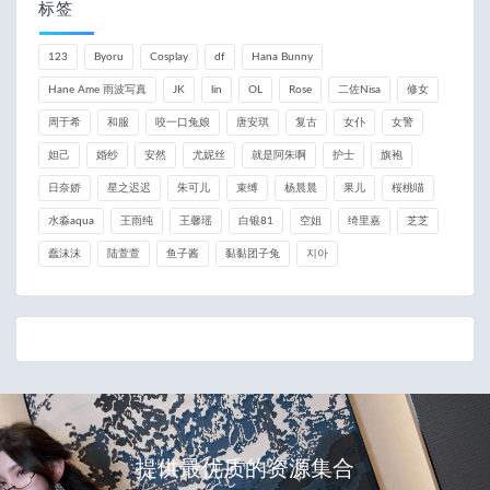
标签
123
Byoru
Cosplay
df
Hana Bunny
Hane Ame 雨波写真
JK
lin
OL
Rose
二佐Nisa
修女
周于希
和服
咬一口兔娘
唐安琪
复古
女仆
女警
妲己
婚纱
安然
尤妮丝
就是阿朱啊
护士
旗袍
日奈娇
星之迟迟
朱可儿
束缚
杨晨晨
果儿
桜桃喵
水淼aqua
王雨纯
王馨瑶
白银81
空姐
绮里嘉
芝芝
蠢沫沫
陆萱萱
鱼子酱
黏黏团子兔
지아
提供最优质的资源集合