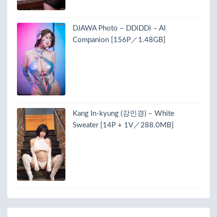
DJAWA Photo – DDiDDi – AI
Companion [156P／1.48GB]
Kang In-kyung (강인경) – White
Sweater [14P + 1V／288.0MB]