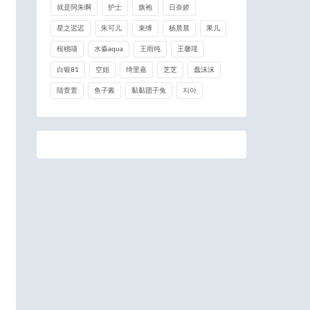
就是阿朱啊
护士
旗袍
日奈娇
星之迟迟
朱可儿
束缚
杨晨晨
果儿
桜桃喵
水淼aqua
王雨纯
王馨瑶
白银81
空姐
绮里嘉
芝芝
蠢沫沫
陆萱萱
鱼子酱
黏黏团子兔
지아