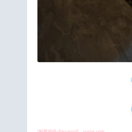
[解壓密碼-Password]：sssins.com