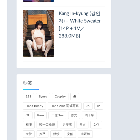
Kang In-kyung (강인
경) – White Sweater
[14P + 1V／
288.0MB]
标签
123
Byoru
Cosplay
df
Hana Bunny
Hane Ame 雨波写真
JK
lin
OL
Rose
二佐Nisa
修女
周于希
和服
咬一口兔娘
唐安琪
复古
女仆
女警
妲己
婚纱
安然
尤妮丝