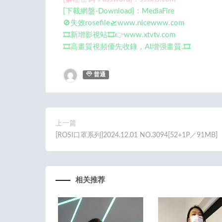
[下載網盤-Download]：MediaFire
🚫失效rosefile🛫www.nicewww.com
🎞️新增影視站🎞️👉www.xtvtv.com
🎞️高畫質視頻優先收錄，AI增强畫質.🎞️
普通
上一篇
[ROSI口罩系列]2024.12.01 NO.3094[52+1P／91MB]
相关推荐