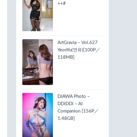
++#
ArtGravia – Vol.627
YeonYu(연유)[100P／
118MB]
DJAWA Photo –
DDiDDi – AI
Companion [156P／
1.48GB]