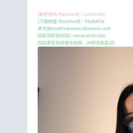
[解壓密碼-Password]：sssins.com
[下載網盤-Download]：MediaFire
🚫失效rosefile🛫www.nicewww.com
🎞️新增影視站🎞️👉www.xtvtv.com
🎞️高畫質視頻優先收錄，AI增强畫質.🎞️