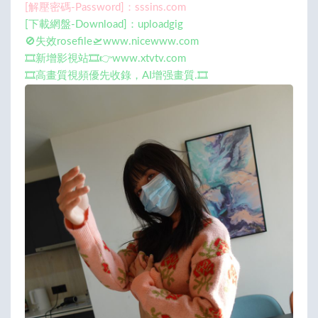
[解壓密碼-Password]：sssins.com
[下載網盤-Download]：uploadgig
🚫失效rosefile🛫www.nicewww.com
🎞️新增影視站🎞️👉www.xtvtv.com
🎞️高畫質視頻優先收錄，AI增强畫質.🎞️