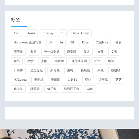
标签
123
Byoru
Cosplay
df
Hana Bunny
Hane Ame 雨波写真
JK
lin
OL
Rose
二佐Nisa
修女
周于希
和服
咬一口兔娘
唐安琪
复古
女仆
女警
妲己
婚纱
安然
尤妮丝
就是阿朱啊
护士
旗袍
日奈娇
星之迟迟
朱可儿
束缚
杨晨晨
果儿
桜桃喵
水淼aqua
王雨纯
王馨瑶
白银81
空姐
绮里嘉
芝芝
蠢沫沫
陆萱萱
鱼子酱
黏黏团子兔
지아