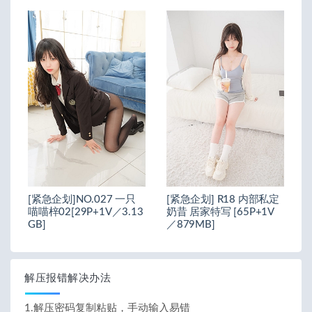
[紧急企划]NO.027 一只
[紧急企划] R18 内部私定
喵喵梓02[29P+1V／3.13
奶昔 居家特写 [65P+1V
GB]
／879MB]
解压报错解决办法
1.解压密码复制粘贴，手动输入易错