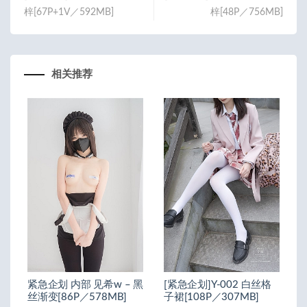
梓[67P+1V／592MB]
梓[48P／756MB]
相关推荐
紧急企划 内部 见希w – 黑
[紧急企划]Y-002 白丝格
丝渐变[86P／578MB]
子裙[108P／307MB]