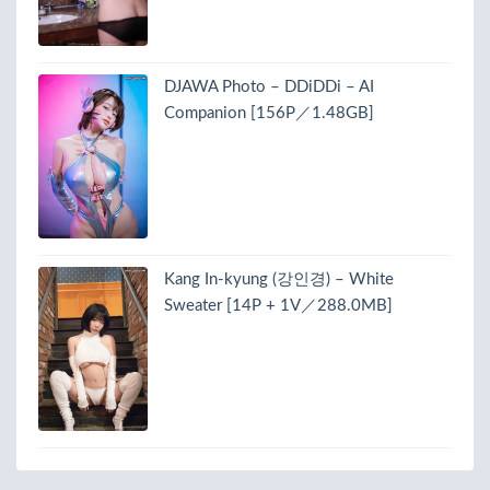
DJAWA Photo – DDiDDi – AI
Companion [156P／1.48GB]
Kang In-kyung (강인경) – White
Sweater [14P + 1V／288.0MB]