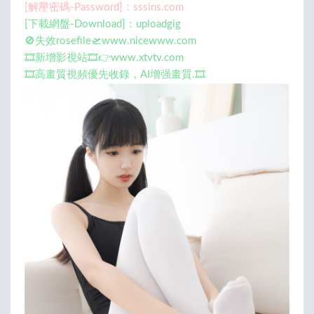
[解壓密碼-Password]：sssins.com
[下載網盤-Download]：uploadgig
🚫失效rosefile🛫www.nicewww.com
🎞️新增影視站🎞️👉www.xtvtv.com
🎞️高畫質視頻優先收錄，AI增强畫質.🎞️