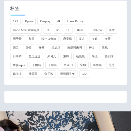
标签
123
Byoru
Cosplay
df
Hana Bunny
Hane Ame 雨波写真
JK
lin
OL
Rose
二佐Nisa
修女
周于希
和服
咬一口兔娘
唐安琪
复古
女仆
女警
妲己
婚纱
安然
尤妮丝
就是阿朱啊
护士
旗袍
日奈娇
星之迟迟
朱可儿
束缚
杨晨晨
果儿
桜桃喵
水淼aqua
王雨纯
王馨瑶
白银81
空姐
绮里嘉
芝芝
蠢沫沫
陆萱萱
鱼子酱
黏黏团子兔
지아