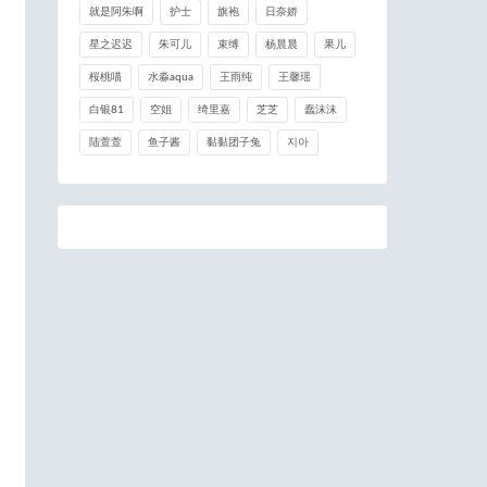
就是阿朱啊
护士
旗袍
日奈娇
星之迟迟
朱可儿
束缚
杨晨晨
果儿
桜桃喵
水淼aqua
王雨纯
王馨瑶
白银81
空姐
绮里嘉
芝芝
蠢沫沫
陆萱萱
鱼子酱
黏黏团子兔
지아