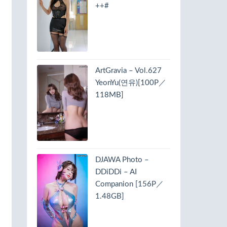
++#
ArtGravia – Vol.627
YeonYu(연유)[100P／
118MB]
DJAWA Photo –
DDiDDi – AI
Companion [156P／
1.48GB]