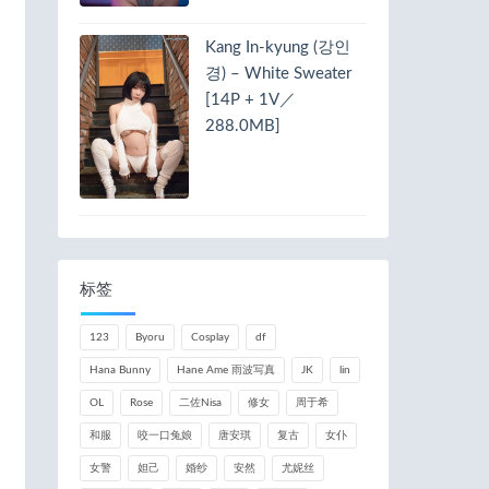
Kang In-kyung (강인
경) – White Sweater
[14P + 1V／
288.0MB]
标签
123
Byoru
Cosplay
df
Hana Bunny
Hane Ame 雨波写真
JK
lin
OL
Rose
二佐Nisa
修女
周于希
和服
咬一口兔娘
唐安琪
复古
女仆
女警
妲己
婚纱
安然
尤妮丝