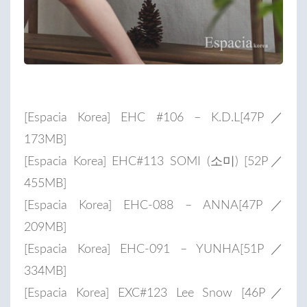
[Espacia Korea] EHC #106 – K.D.L[47P／
173MB]
[Espacia Korea] EHC#113 SOMI (소미) [52P／
455MB]
[Espacia Korea] EHC-088 – ANNA[47P／
209MB]
[Espacia Korea] EHC-091 – YUNHA[51P／
334MB]
[Espacia Korea] EXC#123 Lee Snow [46P／