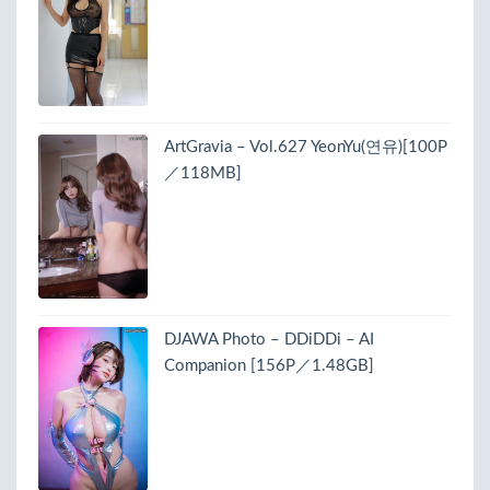
ArtGravia – Vol.627 YeonYu(연유)[100P
／118MB]
DJAWA Photo – DDiDDi – AI
Companion [156P／1.48GB]