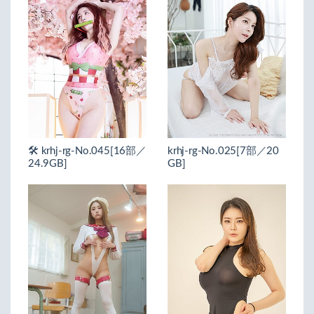
🛠️ krhj-rg-No.045[16部／
krhj-rg-No.025[7部／20
24.9GB]
GB]