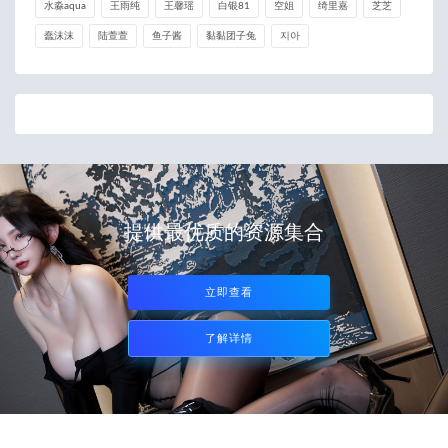
水淼aqua
王雨纯
王馨瑶
白银81
空姐
绮里嘉
芝芝
蠢沫沫
陆萱萱
鱼子酱
黏黏团子兔
지아
提供最优质的资源集合
立即查看
了解详情