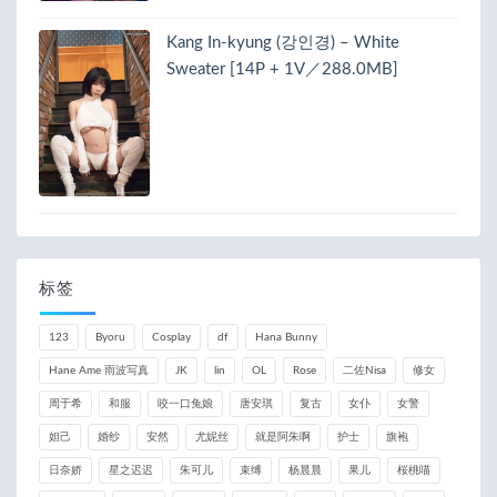
Kang In-kyung (강인경) – White
Sweater [14P + 1V／288.0MB]
标签
123
Byoru
Cosplay
df
Hana Bunny
Hane Ame 雨波写真
JK
lin
OL
Rose
二佐Nisa
修女
周于希
和服
咬一口兔娘
唐安琪
复古
女仆
女警
妲己
婚纱
安然
尤妮丝
就是阿朱啊
护士
旗袍
日奈娇
星之迟迟
朱可儿
束缚
杨晨晨
果儿
桜桃喵