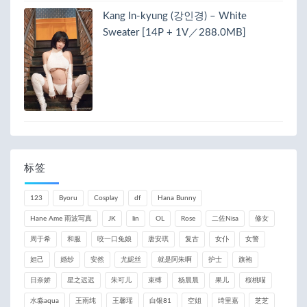
Kang In-kyung (강인경) – White
Sweater [14P + 1V／288.0MB]
标签
123
Byoru
Cosplay
df
Hana Bunny
Hane Ame 雨波写真
JK
lin
OL
Rose
二佐Nisa
修女
周于希
和服
咬一口兔娘
唐安琪
复古
女仆
女警
妲己
婚纱
安然
尤妮丝
就是阿朱啊
护士
旗袍
日奈娇
星之迟迟
朱可儿
束缚
杨晨晨
果儿
桜桃喵
水淼aqua
王雨纯
王馨瑶
白银81
空姐
绮里嘉
芝芝