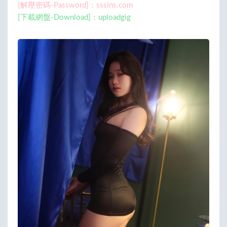
[解壓密碼-Password]：sssins.com
[下載網盤-Download]：uploadgig