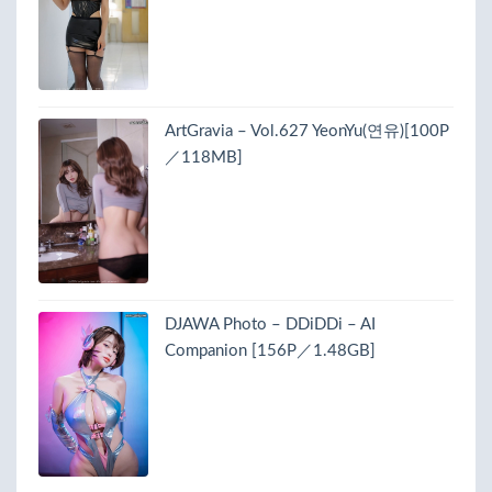
ArtGravia – Vol.627 YeonYu(연유)[100P
／118MB]
DJAWA Photo – DDiDDi – AI
Companion [156P／1.48GB]