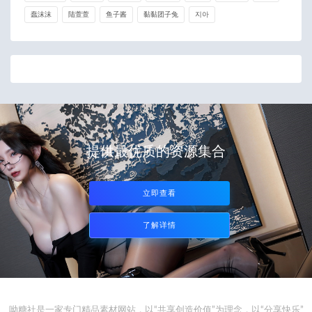
蠢沫沫
陆萱萱
鱼子酱
黏黏团子兔
지아
提供最优质的资源集合
立即查看
了解详情
呦糖社是一家专门精品素材网站，以“共享创造价值”为理念，以“分享快乐”