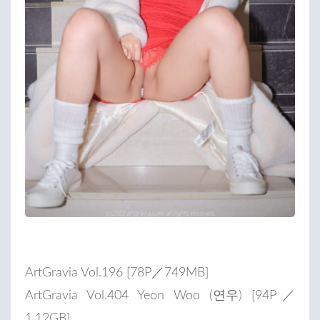
ArtGravia Vol.196 [78P／749MB]
ArtGravia Vol.404 Yeon Woo (연우) [94P／
1.12GB]