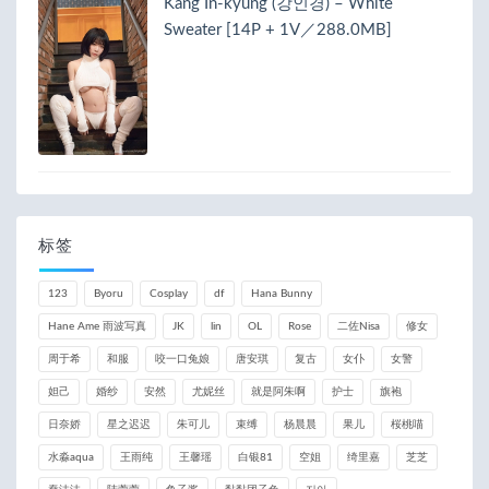
Kang In-kyung (강인경) – White
Sweater [14P + 1V／288.0MB]
标签
123
Byoru
Cosplay
df
Hana Bunny
Hane Ame 雨波写真
JK
lin
OL
Rose
二佐Nisa
修女
周于希
和服
咬一口兔娘
唐安琪
复古
女仆
女警
妲己
婚纱
安然
尤妮丝
就是阿朱啊
护士
旗袍
日奈娇
星之迟迟
朱可儿
束缚
杨晨晨
果儿
桜桃喵
水淼aqua
王雨纯
王馨瑶
白银81
空姐
绮里嘉
芝芝