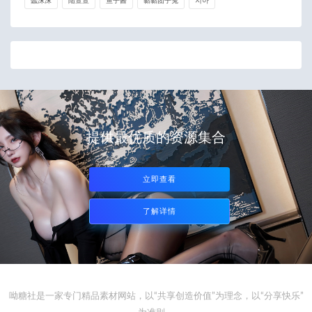
蠢沫沫
陆萱萱
鱼子酱
黏黏团子兔
지아
提供最优质的资源集合
立即查看
了解详情
呦糖社是一家专门精品素材网站，以“共享创造价值”为理念，以“分享快乐”