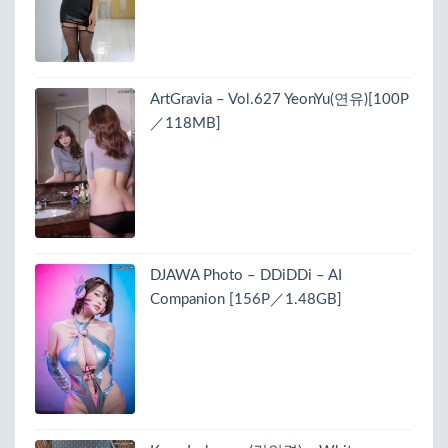
ArtGravia – Vol.627 YeonYu(연유)[100P
／118MB]
DJAWA Photo – DDiDDi – AI
Companion [156P／1.48GB]