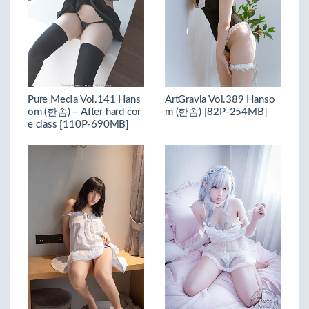
Pure Media Vol.141 Hans
ArtGravia Vol.389 Hanso
om (한솜) – After hard cor
m (한솜) [82P-254MB]
e class [110P-690MB]