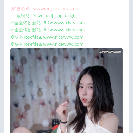
[解壓密碼-Password]：sssins.com
[下載網盤-Download]：uploadgig
✅全量備份新站+8K🛫www.xtvtv.com
✅全量備份新站+8K🛫www.xtvtv.com
🚫失效rosefile🛫www.nicewww.com
🚫失效rosefile🛫www.nicewww.com