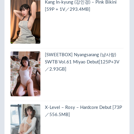
Kang In-kyung (강인경) – Pink Bikini
[59P + 1V／293.4MB]
[SWEETBOX] Nyangsarang (냥사랑)
SWTB Vol.61 Miyao Debut[125P+3V
／2.93GB]
X-Level – Rosy – Hardcore Debut [73P
／556.5MB]