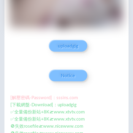
uploadgig
Notice
[解壓密碼-Password]：sssins.com
[下載網盤-Download]：uploadgig
✅全量備份新站+8K🛫www.xtvtv.com
✅全量備份新站+8K🛫www.xtvtv.com
🚫失效rosefile🛫www.nicewww.com