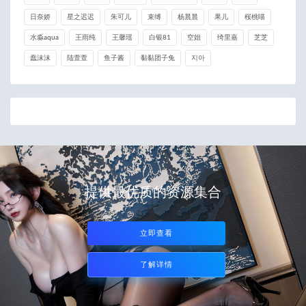
日奈娇
星之迟迟
朱可儿
束缚
杨晨晨
果儿
桜桃喵
水淼aqua
王雨纯
王馨瑶
白银81
空姐
绮里嘉
芝芝
蠢沫沫
陆萱萱
鱼子酱
黏黏团子兔
지아
提供最优质的资源集合
立即查看
了解详情