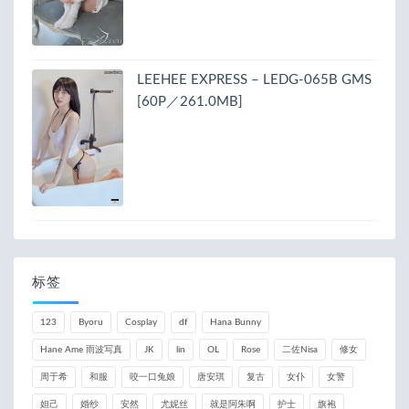
LEEHEE EXPRESS – LEDG-065B GMS
[60P／261.0MB]
标签
123
Byoru
Cosplay
df
Hana Bunny
Hane Ame 雨波写真
JK
lin
OL
Rose
二佐Nisa
修女
周于希
和服
咬一口兔娘
唐安琪
复古
女仆
女警
妲己
婚纱
安然
尤妮丝
就是阿朱啊
护士
旗袍