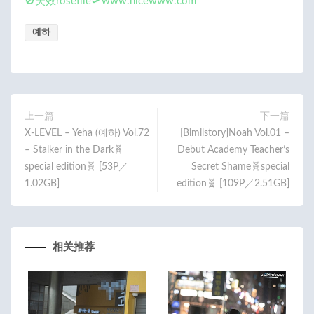
🚫失效rosefile🛫www.nicewww.com
예하
上一篇
下一篇
X-LEVEL – Yeha (예하) Vol.72
[Bimilstory]Noah Vol.01 –
– Stalker in the Dark🧬
Debut Academy Teacher’s
special edition🧬 [53P／
Secret Shame🧬special
1.02GB]
edition🧬 [109P／2.51GB]
相关推荐