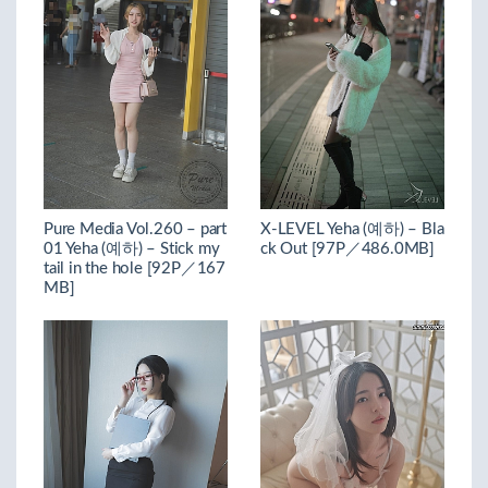
Pure Media Vol.260 – part
X-LEVEL Yeha (예하) – Bla
01 Yeha (예하) – Stick my
ck Out [97P／486.0MB]
tail in the hole [92P／167
MB]