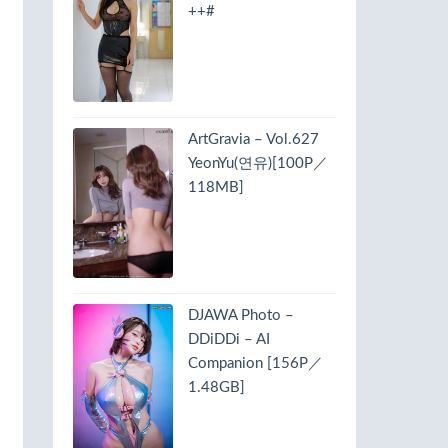
++#
ArtGravia – Vol.627
YeonYu(연유)[100P／
118MB]
DJAWA Photo –
DDiDDi – AI
Companion [156P／
1.48GB]