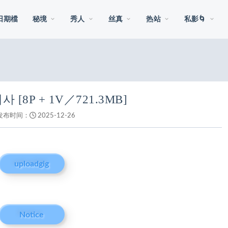
日期檔
秘境
秀人
丝真
热站
私影🌀
[8P + 1V／721.3MB]
发布时间：
2025-12-26
uploadgig
Notice