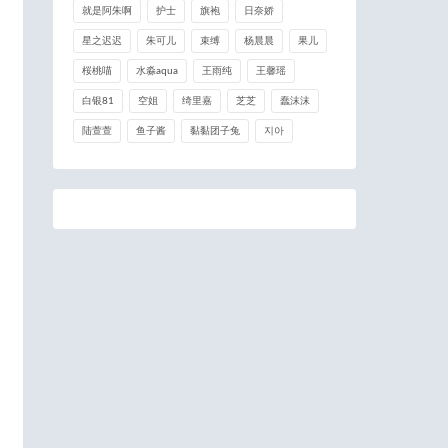
就是阿朱啊
护士
旗袍
日奈娇
星之迟迟
朱可儿
束缚
杨晨晨
果儿
桜桃喵
水淼aqua
王雨纯
王馨瑶
白银81
空姐
绮里嘉
芝芝
蠢沫沫
陆萱萱
鱼子酱
黏黏团子兔
지아