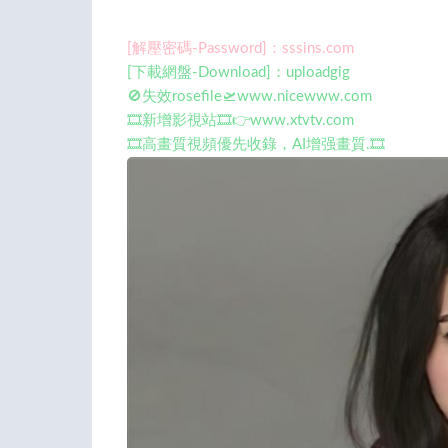
[解壓密碼-Password]：sssins.com
[下載網盤-Download]：uploadgig
🚫失效rosefile🛫www.nicewww.com
🎞️新增影視站🎞️👉www.xtvtv.com
🎞️高畫質視頻優先收錄，AI增强畫質.🎞️