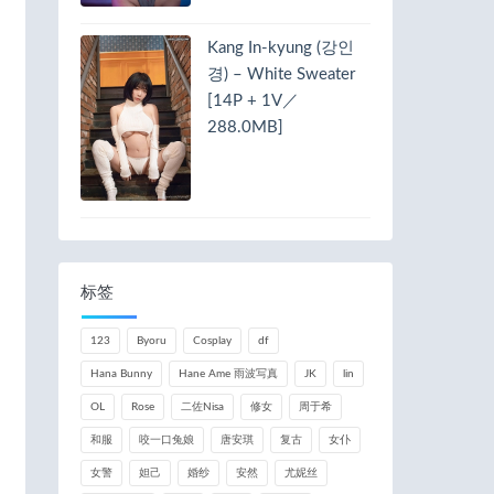
Kang In-kyung (강인
경) – White Sweater
[14P + 1V／
288.0MB]
标签
123
Byoru
Cosplay
df
Hana Bunny
Hane Ame 雨波写真
JK
lin
OL
Rose
二佐Nisa
修女
周于希
和服
咬一口兔娘
唐安琪
复古
女仆
女警
妲己
婚纱
安然
尤妮丝