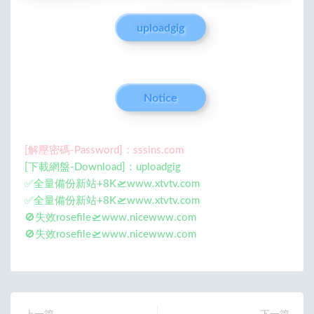
uploadgig
Notice
[解壓密碼-Password]：sssins.com
[下載網盤-Download]：uploadgig
✅全量備份新站+8K🛫www.xtvtv.com
✅全量備份新站+8K🛫www.xtvtv.com
🚫失效rosefile🛫www.nicewww.com
🚫失效rosefile🛫www.nicewww.com