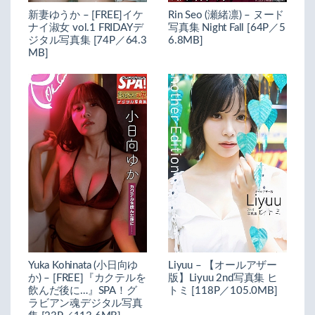
新妻ゆうか – [FREE]イケ
Rin Seo (瀬緒凛) – ヌード
ナイ淑女 vol.1 FRIDAYデ
写真集 Night Fall [64P／5
ジタル写真集 [74P／64.3
6.8MB]
MB]
Yuka Kohinata (小日向ゆ
Liyuu – 【オールアザー
か) – [FREE]『カクテルを
版】Liyuu 2nd写真集 ヒ
飲んだ後に…』SPA！グ
トミ [118P／105.0MB]
ラビアン魂デジタル写真