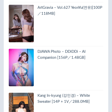
ArtGravia – Vol.627 YeonYu(연유)[100P
／118MB]
DJAWA Photo – DDiDDi – AI
Companion [156P／1.48GB]
Kang In-kyung (강인경) – White
Sweater [14P + 1V／288.0MB]