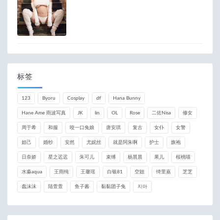
标签
123
Byoru
Cosplay
df
Hana Bunny
Hane Ame 雨波写真
JK
lin
OL
Rose
二佐Nisa
修女
周于希
和服
咬一口兔娘
唐安琪
复古
女仆
女警
妲己
婚纱
安然
尤妮丝
就是阿朱啊
护士
旗袍
日奈娇
星之迟迟
朱可儿
束缚
杨晨晨
果儿
桜桃喵
水淼aqua
王雨纯
王馨瑶
白银81
空姐
绮里嘉
芝芝
蠢沫沫
陆萱萱
鱼子酱
黏黏团子兔
지아