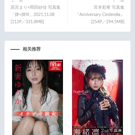
上一篇
下一篇
高宮まり×岡田紗佳 写真集
宮本彩希 写真集
「牌×牌III」2021.11.08
『Anniversary Cinderella』
[112P／331.8MB]
[254P／294.5MB]
相关推荐