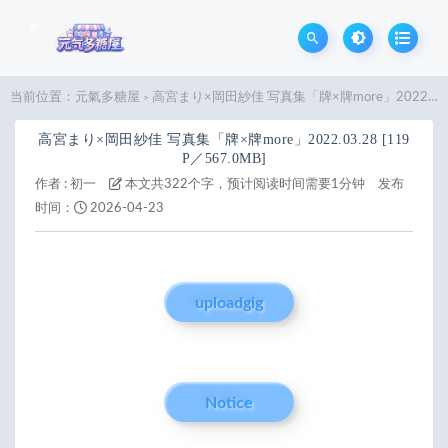
当前位置：
元氣多糖屋
高宮まり×岡田紗佳 写真集「牌×牌more」2022.03.28 [119P／567.0MB]
>
高宮まり×岡田紗佳 写真集「牌×牌more」2022.03.28 [119
P／567.0MB]
作者 :
初一
本文共322个字，预计阅读时间需要1分钟
发布
时间：
2026-04-23
uploadgig
Notice