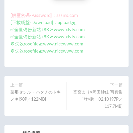
[解壓密碼-Password]：sssins.com
[下載網盤-Download]：uploadgig
✅全量備份新站+8K🛫www.xtvtv.com
✅全量備份新站+8K🛫www.xtvtv.com
🚫失效rosefile🛫www.nicewww.com
🚫失效rosefile🛫www.nicewww.com
上一篇
下一篇
菜那セシル – ハタチのトキ
高宮まり×岡田紗佳 写真集
メキ[90P／122MB]
「牌×牌」02.10 [97P／
117.7MB]