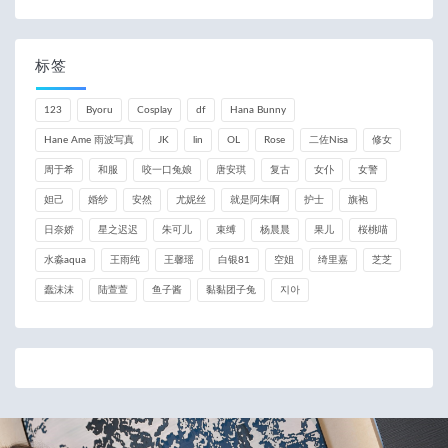
标签
123
Byoru
Cosplay
df
Hana Bunny
Hane Ame 雨波写真
JK
lin
OL
Rose
二佐Nisa
修女
周于希
和服
咬一口兔娘
唐安琪
复古
女仆
女警
妲己
婚纱
安然
尤妮丝
就是阿朱啊
护士
旗袍
日奈娇
星之迟迟
朱可儿
束缚
杨晨晨
果儿
桜桃喵
水淼aqua
王雨纯
王馨瑶
白银81
空姐
绮里嘉
芝芝
蠢沫沫
陆萱萱
鱼子酱
黏黏团子兔
지아