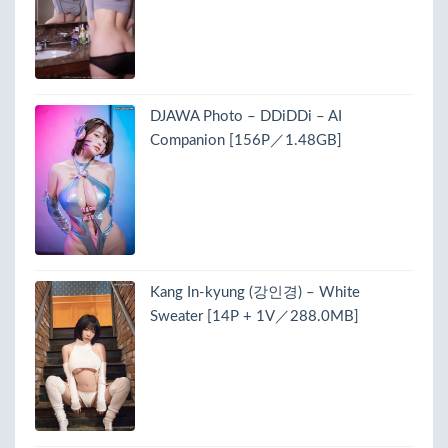
DJAWA Photo – DDiDDi – AI
Companion [156P／1.48GB]
Kang In-kyung (강인경) – White
Sweater [14P + 1V／288.0MB]