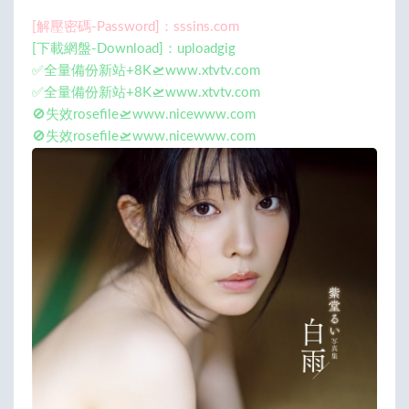
[解壓密碼-Password]：sssins.com
[下載網盤-Download]：uploadgig
✅全量備份新站+8K🛫www.xtvtv.com
✅全量備份新站+8K🛫www.xtvtv.com
🚫失效rosefile🛫www.nicewww.com
🚫失效rosefile🛫www.nicewww.com