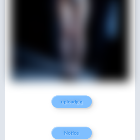
uploadgig
Notice