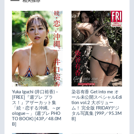
相关推荐
Yuka Iguchi (井口裕香) –
染谷有香 Get into me オ
[FREE]『週プレ プラ
ール未公開スペシャルEdi
ス！』アザーカット集
tion vol.2 大ボリュー
「続・恋する沖縄。～pr
ム！ 完全版 FRIDAYデジ
ologue～」 (週プレ PHO
タル写真集 [99P／95.3M
TO BOOK) [43P／48.0M
B]
B]