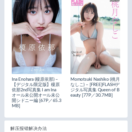
Ina Enohara (榎原依那) –
Momotsuki Nashiko (桃月
【デジタル限定版】榎原
なしこ) – [FREE]FLASHデ
依那2nd写真集 I am Ina
ジタル写真集 Queen of B
オール未公開オール未公
eauty [77P／30.7MB]
開シドニー編 [67P／65.3
MB]
解压报错解决办法