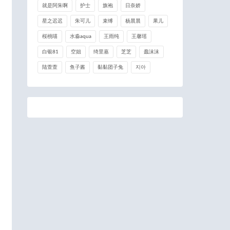
就是阿朱啊
护士
旗袍
日奈娇
星之迟迟
朱可儿
束缚
杨晨晨
果儿
桜桃喵
水淼aqua
王雨纯
王馨瑶
白银81
空姐
绮里嘉
芝芝
蠢沫沫
陆萱萱
鱼子酱
黏黏团子兔
지아