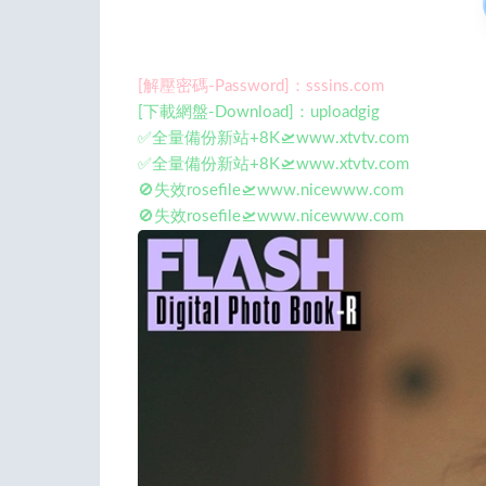
[解壓密碼-Password]：sssins.com
[下載網盤-Download]：uploadgig
✅全量備份新站+8K🛫www.xtvtv.com
✅全量備份新站+8K🛫www.xtvtv.com
🚫失效rosefile🛫www.nicewww.com
🚫失效rosefile🛫www.nicewww.com