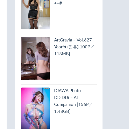
++#
ArtGravia – Vol.627
YeonYu(연유)[100P／
118MB]
DJAWA Photo –
DDiDDi – AI
Companion [156P／
1.48GB]