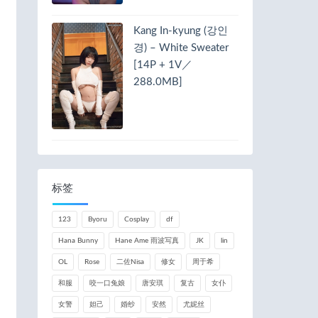
Kang In-kyung (강인
경) – White Sweater
[14P + 1V／
288.0MB]
标签
123
Byoru
Cosplay
df
Hana Bunny
Hane Ame 雨波写真
JK
lin
OL
Rose
二佐Nisa
修女
周于希
和服
咬一口兔娘
唐安琪
复古
女仆
女警
妲己
婚纱
安然
尤妮丝