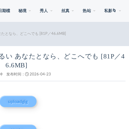
日期檔
秘境
秀人
丝真
热站
私影🌀
たとなら、どこへでも [81P／46.6MB]
るい あなたとなら、どこへでも [81P／4
6.6MB]
钟
发布时间：
2026-04-23
uploadgig