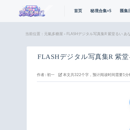
首页
秘境合集+S
匯集
当前位置：
元氣多糖屋
FLASHデジタル写真集R 紫堂るい あな
>
FLASHデジタル写真集R 紫堂
作者 :
初一
本文共322个字，预计阅读时间需要1分