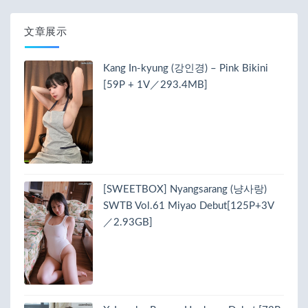
文章展示
Kang In-kyung (강인경) – Pink Bikini
[59P + 1V／293.4MB]
[SWEETBOX] Nyangsarang (냥사랑)
SWTB Vol.61 Miyao Debut[125P+3V
／2.93GB]