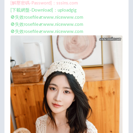
[解壓密碼-Password]：sssins.com
[下載網盤-Download]：uploadgig
🚫失效rosefile🛫www.nicewww.com
🚫失效rosefile🛫www.nicewww.com
🚫失效rosefile🛫www.nicewww.com