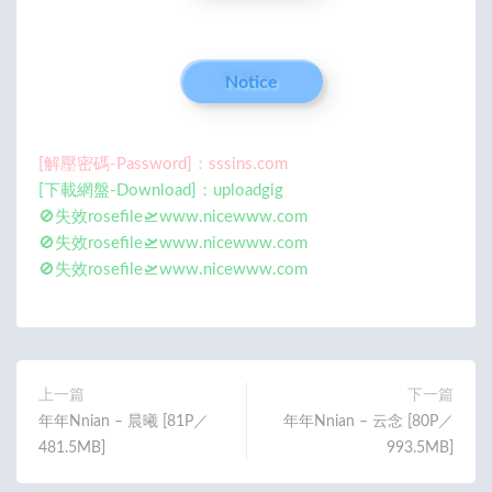
Notice
[解壓密碼-Password]：sssins.com
[下載網盤-Download]：uploadgig
🚫失效rosefile🛫www.nicewww.com
🚫失效rosefile🛫www.nicewww.com
🚫失效rosefile🛫www.nicewww.com
上一篇
下一篇
年年Nnian – 晨曦 [81P／
年年Nnian – 云念 [80P／
481.5MB]
993.5MB]