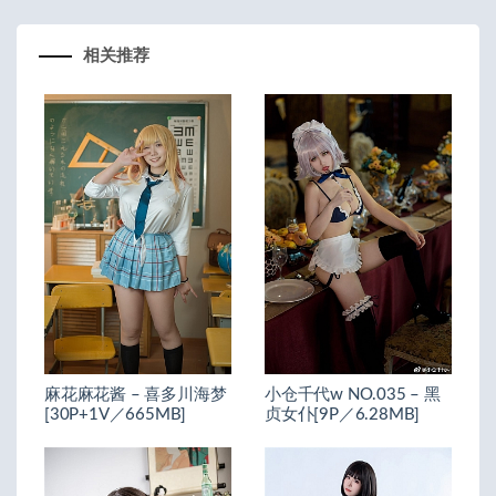
相关推荐
麻花麻花酱 – 喜多川海梦
小仓千代w NO.035 – 黑
[30P+1V／665MB]
贞女仆[9P／6.28MB]