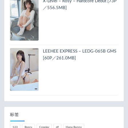
X-Level – Rosy – Hardcore Debut [73P
／556.5MB]
LEEHEE EXPRESS – LEDG-065B GMS
[60P／261.0MB]
标签
123
Byoru
Cosplay
df
Hana Bunny