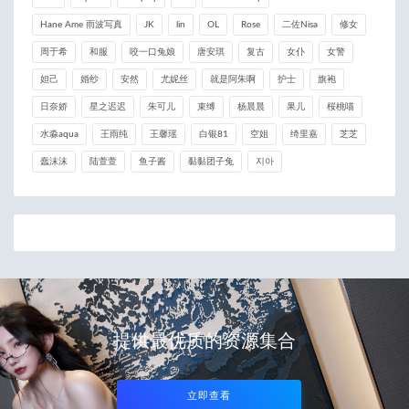
Hane Ame 雨波写真
JK
lin
OL
Rose
二佐Nisa
修女
周于希
和服
咬一口兔娘
唐安琪
复古
女仆
女警
妲己
婚纱
安然
尤妮丝
就是阿朱啊
护士
旗袍
日奈娇
星之迟迟
朱可儿
束缚
杨晨晨
果儿
桜桃喵
水淼aqua
王雨纯
王馨瑶
白银81
空姐
绮里嘉
芝芝
蠢沫沫
陆萱萱
鱼子酱
黏黏团子兔
지아
提供最优质的资源集合
立即查看