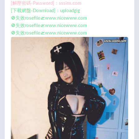
[解壓密碼-Password]：sssins.com
[下載網盤-Download]：uploadgig
🚫失效rosefile🛫www.nicewww.com
🚫失效rosefile🛫www.nicewww.com
🚫失效rosefile🛫www.nicewww.com