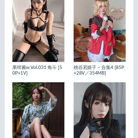
果咩酱w Vol.031 角斗 [5
桃谷若姬子 – 合集4 [85P
0P+1V]
+28V／354MB]