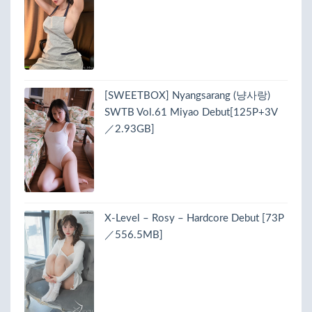
[SWEETBOX] Nyangsarang (냥사랑)
SWTB Vol.61 Miyao Debut[125P+3V
／2.93GB]
X-Level – Rosy – Hardcore Debut [73P
／556.5MB]