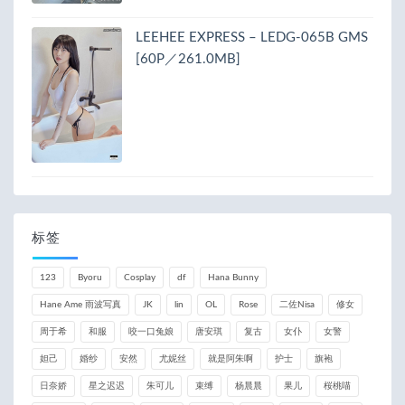
LEEHEE EXPRESS – LEDG-065B GMS
[60P／261.0MB]
标签
123
Byoru
Cosplay
df
Hana Bunny
Hane Ame 雨波写真
JK
lin
OL
Rose
二佐Nisa
修女
周于希
和服
咬一口兔娘
唐安琪
复古
女仆
女警
妲己
婚纱
安然
尤妮丝
就是阿朱啊
护士
旗袍
日奈娇
星之迟迟
朱可儿
束缚
杨晨晨
果儿
桜桃喵