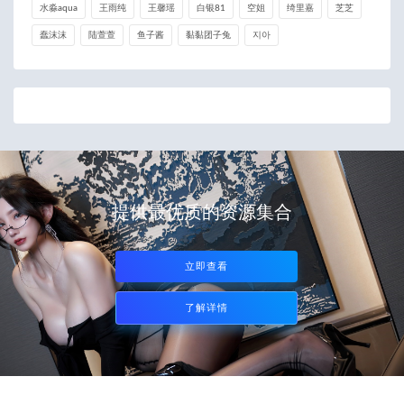
水淼aqua
王雨纯
王馨瑶
白银81
空姐
绮里嘉
芝芝
蠢沫沫
陆萱萱
鱼子酱
黏黏团子兔
지아
提供最优质的资源集合
立即查看
了解详情