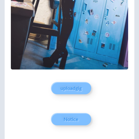
uploadgig
Notice