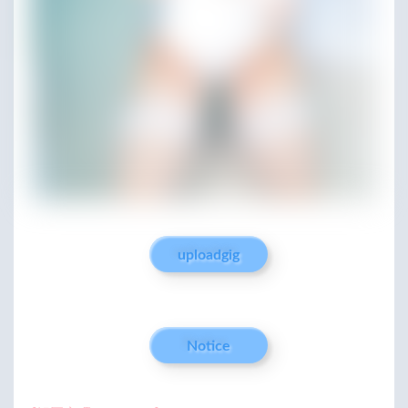
uploadgig
Notice