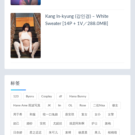
Kang In-kyung (강인경) – White
Sweater [14P + 1V／288.0MB]
标签
123
Byoru
Cosplay
df
Hana Bunny
Hane Ame 雨波写真
JK
lin
OL
Rose
二佐Nisa
修女
周于希
和服
咬一口兔娘
唐安琪
复古
女仆
女警
妲己
婚纱
安然
尤妮丝
就是阿朱啊
护士
旗袍
日奈娇
星之迟迟
朱可儿
束缚
杨晨晨
果儿
桜桃喵