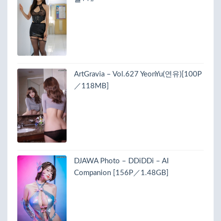
ArtGravia – Vol.627 YeonYu(연유)[100P
／118MB]
DJAWA Photo – DDiDDi – AI
Companion [156P／1.48GB]