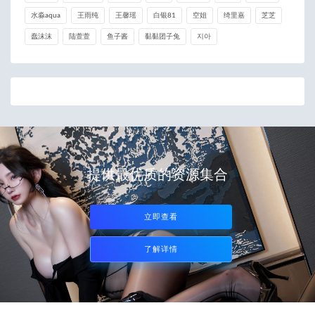
水淼aqua
王雨纯
王馨瑶
白银81
空姐
绮里嘉
芝芝
蠢沫沫
陆萱萱
鱼子酱
黏黏团子兔
지아
提供最优质的资源集合
立即查看
了解详情