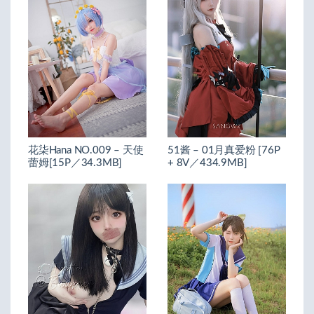
花柒Hana NO.009 – 天使
51酱 – 01月真爱粉 [76P
蕾姆[15P／34.3MB]
+ 8V／434.9MB]