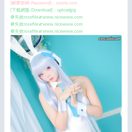
[解壓密碼-Password]：sssins.com
[下載網盤-Download]：uploadgig
🚫失效rosefile🛫www.nicewww.com
🚫失效rosefile🛫www.nicewww.com
🚫失效rosefile🛫www.nicewww.com