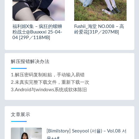
福利姬X集 – 疯狂的螺蛳
Fushii_海堂 NO.008 – 高
粉战士@Buuxxxi 25-04-
岭爱花[31P／207MB]
04 [29P／118MB]
解压报错解决办法
1.解压密码复制粘贴，手动输入易错
2.未真实完整下载文件，重新下载一次
3.Android与windows系统或软体陈旧
文章展示
[Bimilstory] Seoyool (서율) – Vol.08 서
율++#