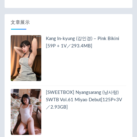
文章展示
Kang In-kyung (강인경) – Pink Bikini
[59P + 1V／293.4MB]
[SWEETBOX] Nyangsarang (냥사랑)
SWTB Vol.61 Miyao Debut[125P+3V
／2.93GB]