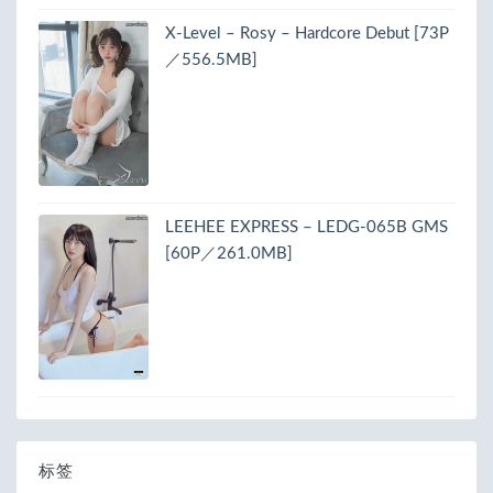
X-Level – Rosy – Hardcore Debut [73P
／556.5MB]
LEEHEE EXPRESS – LEDG-065B GMS
[60P／261.0MB]
标签