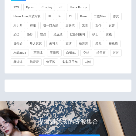
123
Byoru
Cosplay
df
Hana Bunny
Hane Ame 雨波写真
JK
lin
OL
Rose
二佐Nisa
修女
周于希
和服
咬一口兔娘
唐安琪
复古
女仆
女警
妲己
婚纱
安然
尤妮丝
就是阿朱啊
护士
旗袍
日奈娇
星之迟迟
朱可儿
束缚
杨晨晨
果儿
桜桃喵
水淼aqua
王雨纯
王馨瑶
白银81
空姐
绮里嘉
芝芝
蠢沫沫
陆萱萱
鱼子酱
黏黏团子兔
지아
提供最优质的资源集合