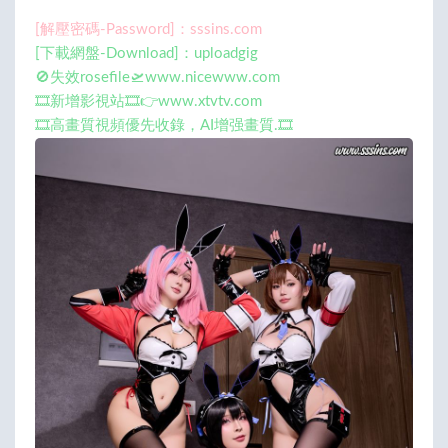
[解壓密碼-Password]：sssins.com
[下載網盤-Download]：uploadgig
🚫失效rosefile🛫www.nicewww.com
🎞️新增影視站🎞️👉www.xtvtv.com
🎞️高畫質視頻優先收錄，AI增强畫質.🎞️