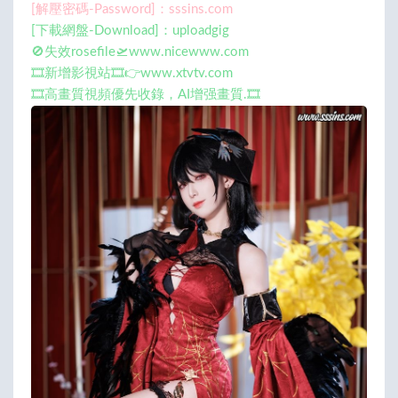
[解壓密碼-Password]：sssins.com
[下載網盤-Download]：uploadgig
🚫失效rosefile🛫www.nicewww.com
🎞️新增影視站🎞️👉www.xtvtv.com
🎞️高畫質視頻優先收錄，AI增强畫質.🎞️