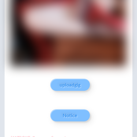
uploadgig
Notice