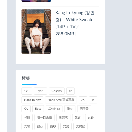
Kang In-kyung (강인
경) – White Sweater
[14P + 1V／
288.0MB]
标签
123
Byoru
Cosplay
df
Hana Bunny
Hane Ame 雨波写真
JK
lin
OL
Rose
二佐Nisa
修女
周于希
和服
咬一口兔娘
唐安琪
复古
女仆
女警
妲己
婚纱
安然
尤妮丝