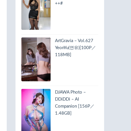
++#
ArtGravia – Vol.627
YeonYu(연유)[100P／
118MB]
DJAWA Photo –
DDiDDi – AI
Companion [156P／
1.48GB]