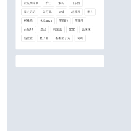
就是阿朱啊
护士
旗袍
日奈娇
星之迟迟
朱可儿
束缚
杨晨晨
果儿
桜桃喵
水淼aqua
王雨纯
王馨瑶
白银81
空姐
绮里嘉
芝芝
蠢沫沫
陆萱萱
鱼子酱
黏黏团子兔
지아