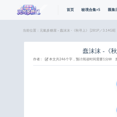
首页
秘境合集+S
匯集
当前位置：
元氣多糖屋
蠢沫沫 -《秋寻上》 [281P／3.14GB]
>
蠢沫沫 -《秋寻
作者 :
本文共246个字，预计阅读时间需要1分钟