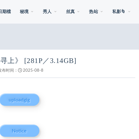
日期檔
秘境
秀人
丝真
热站
私影🌀
上》 [281P／3.14GB]
发布时间：
2025-08-8
uploadgig
Notice