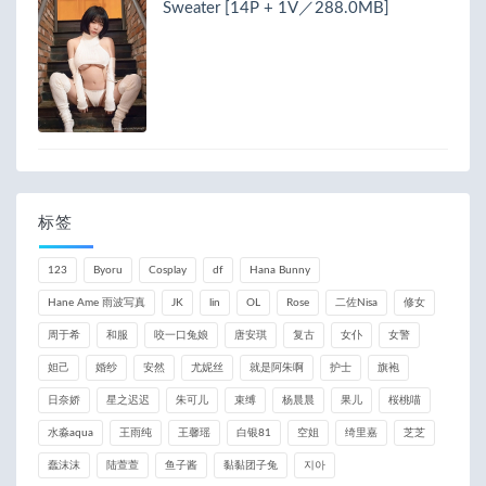
Sweater [14P + 1V／288.0MB]
标签
123
Byoru
Cosplay
df
Hana Bunny
Hane Ame 雨波写真
JK
lin
OL
Rose
二佐Nisa
修女
周于希
和服
咬一口兔娘
唐安琪
复古
女仆
女警
妲己
婚纱
安然
尤妮丝
就是阿朱啊
护士
旗袍
日奈娇
星之迟迟
朱可儿
束缚
杨晨晨
果儿
桜桃喵
水淼aqua
王雨纯
王馨瑶
白银81
空姐
绮里嘉
芝芝
蠢沫沫
陆萱萱
鱼子酱
黏黏团子兔
지아