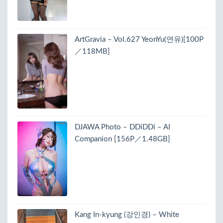
ArtGravia – Vol.627 YeonYu(연유)[100P
／118MB]
DJAWA Photo – DDiDDi – AI
Companion [156P／1.48GB]
Kang In-kyung (강인경) – White