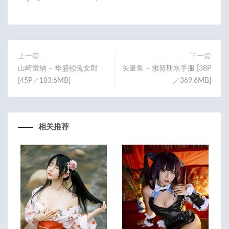
上一篇
下一篇
山崎雷纳 – 华盛顿兔女郎
矢量鱼 – 雅努斯水手服 [38P
[45P／183.6MB]
／369.6MB]
相关推荐