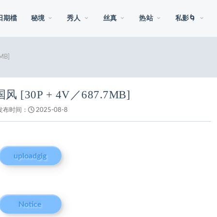
日期檔
秘境
秀人
丝真
热站
私影🌀
MB]
 [30P + 4V／687.7MB]
发布时间：
2025-08-8
uploadgig
Notice