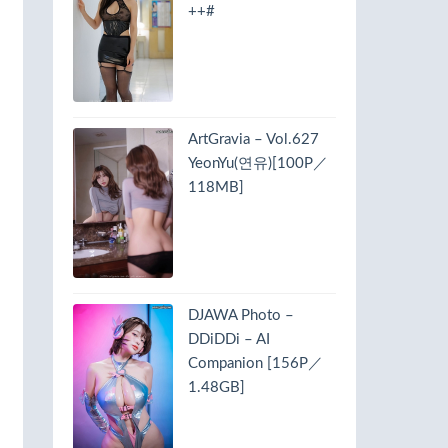
++#
ArtGravia – Vol.627
YeonYu(연유)[100P／
118MB]
DJAWA Photo –
DDiDDi – AI
Companion [156P／
1.48GB]