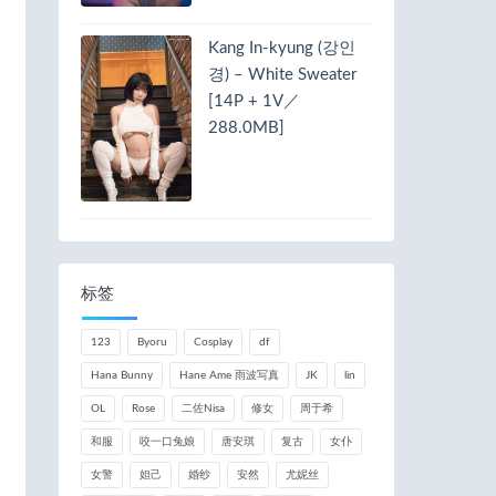
Kang In-kyung (강인
경) – White Sweater
[14P + 1V／
288.0MB]
标签
123
Byoru
Cosplay
df
Hana Bunny
Hane Ame 雨波写真
JK
lin
OL
Rose
二佐Nisa
修女
周于希
和服
咬一口兔娘
唐安琪
复古
女仆
女警
妲己
婚纱
安然
尤妮丝