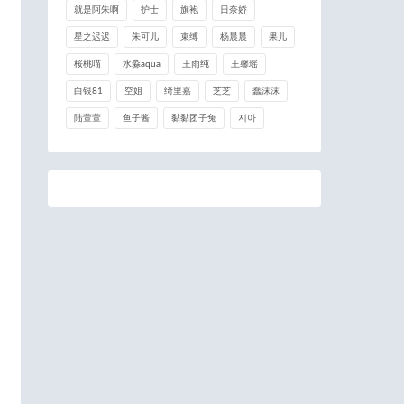
就是阿朱啊
护士
旗袍
日奈娇
星之迟迟
朱可儿
束缚
杨晨晨
果儿
桜桃喵
水淼aqua
王雨纯
王馨瑶
白银81
空姐
绮里嘉
芝芝
蠢沫沫
陆萱萱
鱼子酱
黏黏团子兔
지아