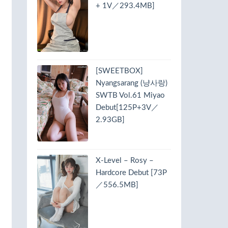
+ 1V／293.4MB]
[SWEETBOX]
Nyangsarang (냥사랑)
SWTB Vol.61 Miyao
Debut[125P+3V／
2.93GB]
X-Level – Rosy –
Hardcore Debut [73P
／556.5MB]