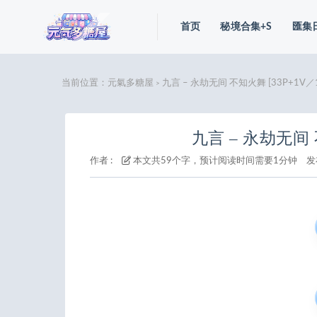
首页
秘境合集+S
匯集
当前位置：
元氣多糖屋
九言 – 永劫无间 不知火舞 [33P+1V／1
>
九言 – 永劫无间 
作者 :
本文共59个字，预计阅读时间需要1分钟
发