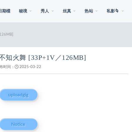
日期檔
秘境
秀人
丝真
热站
私影🌀
26MB]
不知火舞 [33P+1V／126MB]
布时间：
2025-03-22
uploadgig
Notice