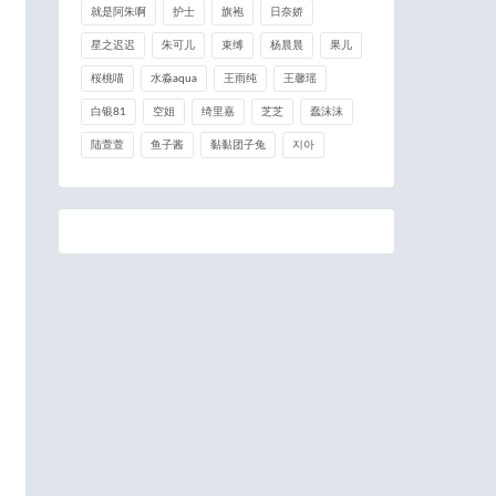
就是阿朱啊
护士
旗袍
日奈娇
星之迟迟
朱可儿
束缚
杨晨晨
果儿
桜桃喵
水淼aqua
王雨纯
王馨瑶
白银81
空姐
绮里嘉
芝芝
蠢沫沫
陆萱萱
鱼子酱
黏黏团子兔
지아