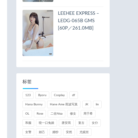
LEEHEE EXPRESS –
LEDG-065B GMS
[60P／261.0MB]
标签
123
Byoru
Cosplay
df
Hana Bunny
Hane Ame 雨波写真
JK
lin
OL
Rose
二佐Nisa
修女
周于希
和服
咬一口兔娘
唐安琪
复古
女仆
女警
妲己
婚纱
安然
尤妮丝