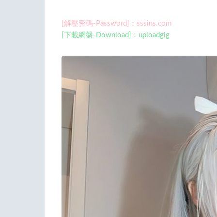
[解壓密碼-Password]：sssins.com
[下載網盤-Download]：uploadgig